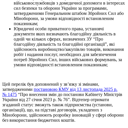
військовослужбовців з домедичної допомоги в інтересах
сил безпеки та оборони України за програмами,
затвердженими Генеральним штабом Збройних Сил або
Міноборони, за умови відповідності встановленим
показникам;
Юридичні особи приватного права, установчі
документи яких визначають благодійну діяльність в
одній чи кількох сферах, визначених ЗУ “Про
благодійну діяльність та благодійні організації”, які
здійснюють виробництво/закупівлю товарів, виконання
робіт і надання послуг, необхідних для забезпечення
потреб Збройних Сил, інших військових формувань, за
умови відповідності встановленим показникам;
Цей перелік був доповнений у зв’язку зі змінами,
затвердженими
постановою КМУ від 13 листопада 2025 р.
№ 1475
“Про внесення змін до постанови Кабінету Міністрів
України від 27 січня 2023 р. № 76”. Відтепер отримати
згаданий статус зможуть також підприємства (установи,
організації), що, на підставі договорів, укладених з
Міноборони, здійснюють розробку інновацій у сфері оборони
без використання бюджетних коштів.