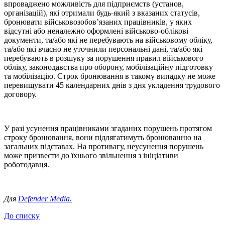
впроваджено можливість для підприємств (установ,
організацій), які отримали будь-який з вказаних статусів,
бронювати військовозобов’язаних працівників, у яких
відсутні або неналежно оформлені військово-облікові
документи, та/або які не перебувають на військовому обліку,
та/або які вчасно не уточнили персональні дані, та/або які
перебувають в розшуку за порушення правил військового
обліку, законодавства про оборону, мобілізаційну підготовку
та мобілізацію. Строк бронювання в такому випадку не може
перевищувати 45 календарних днів з дня укладення трудового
договору.
У разі усунення працівниками згаданих порушень протягом
строку бронювання, вони підлягатимуть бронюванню на
загальних підставах. На противагу, неусунення порушень
може призвести до їхнього звільнення з ініціативи
роботодавця.
Для
Defender Media.
До списку