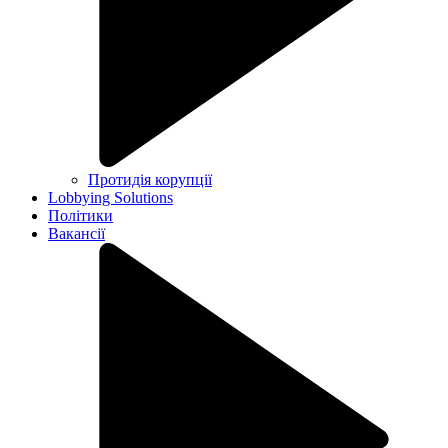
Протидія корупції
Lobbying Solutions
Політики
Вакансії