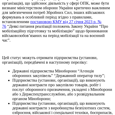
організація), що здійснює діяльність у сфері ОПК, може бути
визнане міністерством оборони України критично важливим
для забезпечення потреб Збройних Сил, інших військових
формувань в особливий період згідно з правилами,
встановленими
постановою КМУ від 27 січня 2023 р. №
76
“Деякі питання реалізації положень Закону України “Про
мобілізаційну підготовку та мобілізацію” щодо бронювання
військовозобов’язаних на період мобілізації та на воєнний
час”.
Цей статус можуть отримати підприємства (установи,
організації), передбачені в наступному переліку:
Державні підприємства Міноборони “Агенція
оборонних закупівель” “Державний оператор тилу”;
Підприємства (установи, організації), що виконують
державні контракти про закупівлю товарів, робіт і
послуг оборонного призначення, укладені з Міноборони
або з Держспецтрансслужбою, або з розвідувальним
органом Міноборони;
Підприємства (установи, організації), що виконують
державні контракти з виробництва безпілотних систем,
озброєння, військової і спеціальної техніки, боєприпасів,