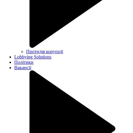
Протидія корупції
Lobbying Solutions
Політики
Вакансії