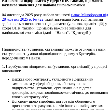
Визначення підприємств у сфері ОПК такими, що мають
важливе значення для національної економіки
04 листопада 2025 року набрав чинності
наказ Міноборони від
28 жовтня 2025 р. № 722
, який затвердив Критерії, за якими
здійснюється визначення підприємств (установ, організацій) у
сфері ОПК, такими, що мають важливе значення для
національної економіки (далі – “
Наказ
“, “
Критерії
“).
Підприємства (установи, організації) можуть отримати такий
статус лише за умови відповідності одному з Критеріїв,
передбачених у Наказі.
1. Перебування підприємства (установи, організації) у процесі
виконання:
Державного контракту, укладеного з державним
замовником у сфері оборони, або залучення
підприємства (установи, організації) на підставі
договорів, зокрема зовнішньоекономічних, до виконання
такого контракту або;
Договору щодо виробництва товарів оборонного
призначення за рахунок коштів інших позабюджетних