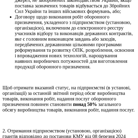
джерел, не заборонених законодавством України, якщо
поставка зазначених товарів відбувається до Збройних
Сил України та інших військових формувань, або;
Договору щодо виконання робіт оборонного
призначення, укладеного з підприємством (установою,
організацією), включеним до електронного реєстру
учасників відбору та виконавців державних контрактів,
яке є головним виконавцем завдань або заходів,
передбачених державними цільовими програмами
реформування та розвитку ОПК, розроблення, освоєння
і впровадження нових технологій, нарощування
наявних виробничих потужностей для виготовлення
продукції оборонного призначення.
Щоб отримати вказаний статус, на підприємстві (в установі,
організації) за останній звітний період обсяг виробництва
товарів, виконання робіт, надання послуг оборонного
призначення повинен становити
понад 50%
загального
обсягу виробництва товарів, виконання робіт, надання послуг.
2. Отримання підприємством (установою, організацією)
грантів відповідно до постанови КМУ від 08 березня 2024