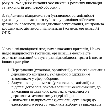
року № 262 “Деякі питання забезпечення розвитку інновацій
та технологій для потреб оборони”.
3. Здійснення підприємством (установою, організацією)
функцій уповноваженого суб’єкта управління об’єктами
державної власності, який здійснює регулювання, контроль та
координацію діяльності підприємств (установ, організацій)
ОПК.
У разі невідповідності жодному з вказаних критеріїв, Наказ
надає підприємству (установі, організації) можливість
отримати вказаний статус в разі відповідності трьом із шести
інших критеріїв:
Перебування (установи, організації) у процесі виконання
державного контракту, укладеного з державним
замовником у сфері оборони;
Залучення підприємства (установи, організації) на
підставі договорів, зокрема зовнішньоекономічних, до
виконання державного контракту, укладеного з
державним замовником у сфері оборони;
Включення підприємства (установи, організації) до
електронного реєстру учасників відбору та виконавців