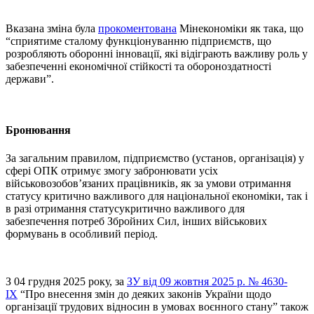
Вказана зміна була
прокоментована
Мінекономіки як така, що
“сприятиме сталому функціонуванню підприємств, що
розробляють оборонні інновації, які відіграють важливу роль у
забезпеченні економічної стійкості та обороноздатності
держави”.
Бронювання
За загальним правилом, підприємство (установ, організація) у
сфері ОПК отримує змогу забронювати усіх
військовозобов’язаних працівників, як за умови отримання
статусу критично важливого для національної економіки, так і
в разі отримання статусукритично важливого для
забезпечення потреб Збройних Сил, інших військових
формувань в особливий період.
З 04 грудня 2025 року, за
ЗУ від 09 жовтня 2025 р. № 4630-
IX
“Про внесення змін до деяких законів України щодо
організації трудових відносин в умовах воєнного стану” також