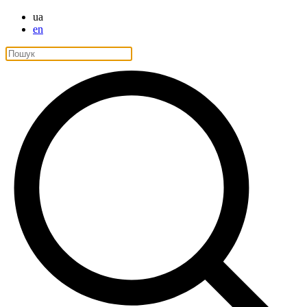
ua
en