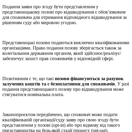
Подання заяви про згоду бути представленим у
представницькому позові про відшкодування є обов’язковим
для споживача для отримання відповідного відшкодування за
рішенням суду або мировою угодою.
Представницькі позови подаються виключно кваліфікованими
організаціями. Право подання позову зберігається також за
колегіальним державним органом, який здійснює/реалізує/
забезпечує захист прав споживачів у відповідній сфері.
Позитивним є те, що такі
позови фінансуються за рахунок
залучених коштів та є безоплатними для споживачів
. У разі
подання представницького позову про відшкодування може
стягуватися номінальна плата.
Законопроєктом передбачено, що споживач може подати
кваліфікованій організації/суду заяву про свою згоду бути
представленим у позові (opt-in) або про відмову від такого
представництва на будь-якій стадії процесу (opt-out),