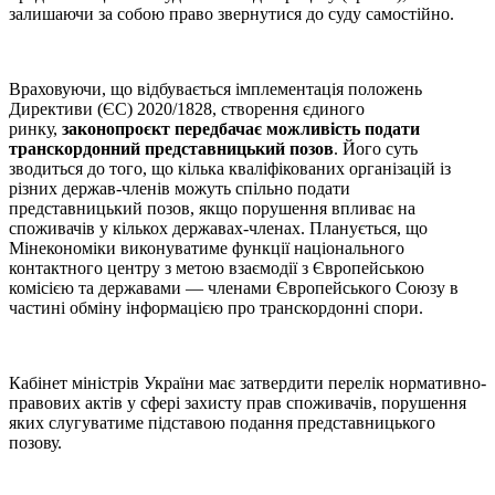
залишаючи за собою право звернутися до суду самостійно.
Враховуючи, що відбувається імплементація положень
Директиви (ЄС) 2020/1828, створення єдиного
ринку,
законопроєкт передбачає можливість подати
транскордонний представницький позов
. Його суть
зводиться до того, що кілька кваліфікованих організацій із
різних держав-членів можуть спільно подати
представницький позов, якщо порушення впливає на
споживачів у кількох державах-членах. Планується, що
Мінекономіки виконуватиме функції національного
контактного центру з метою взаємодії з Європейською
комісією та державами — членами Європейського Союзу в
частині обміну інформацією про транскордонні спори.
Кабінет міністрів України має затвердити перелік нормативно-
правових актів у сфері захисту прав споживачів, порушення
яких слугуватиме підставою подання представницького
позову.