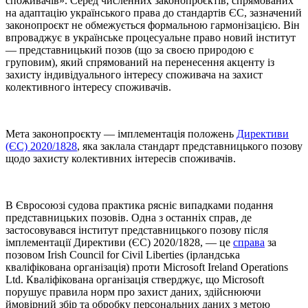
споживачів». Серед численних законопроєктів, спрямованих
на адаптацію українського права до стандартів ЄС, зазначений
законопроєкт не обмежується формальною гармонізацією. Він
впроваджує в українське процесуальне право новий інститут
— представницький позов (що за своєю природою є
груповим), який спрямований на перенесення акценту із
захисту індивідуального інтересу споживача на захист
колективного інтересу споживачів.
Мета законопроєкту — імплементація положень
Директиви
(ЄС) 2020/1828
, яка заклала стандарт представницького позову
щодо захисту колективних інтересів споживачів.
В Євросоюзі судова практика рясніє випадками подання
представницьких позовів. Одна з останніх справ, де
застосовувався інститут представницького позову після
імплементації Директиви (ЄС) 2020/1828, — це
справа
за
позовом Irish Council for Civil Liberties (ірландська
кваліфікована організація) проти Microsoft Ireland Operations
Ltd. Кваліфікована організація стверджує, що Microsoft
порушує правила норм про захист даних, здійснюючи
ймовірний збір та обробку персональних даних з метою