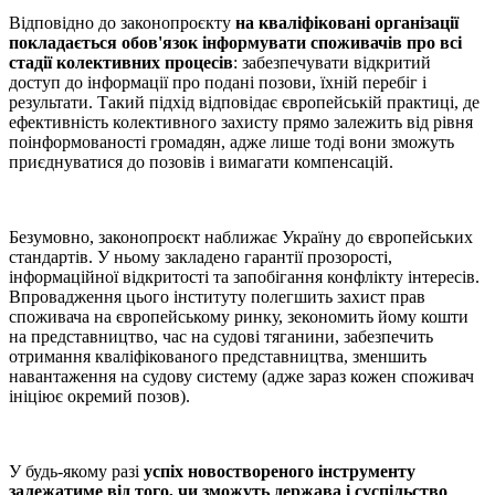
Відповідно до законопроєкту
на кваліфіковані організації
покладається обов'язок інформувати споживачів про всі
стадії колективних процесів
: забезпечувати відкритий
доступ до інформації про подані позови, їхній перебіг і
результати. Такий підхід відповідає європейській практиці, де
ефективність колективного захисту прямо залежить від рівня
поінформованості громадян, адже лише тоді вони зможуть
приєднуватися до позовів і вимагати компенсацій.
Безумовно, законопроєкт наближає Україну до європейських
стандартів. У ньому закладено гарантії прозорості,
інформаційної відкритості та запобігання конфлікту інтересів.
Впровадження цього інституту полегшить захист прав
споживача на європейському ринку, зекономить йому кошти
на представництво, час на судові тяганини, забезпечить
отримання кваліфікованого представництва, зменшить
навантаження на судову систему (адже зараз кожен споживач
ініціює окремий позов).
У будь-якому разі
успіх новоствореного інструменту
залежатиме від того, чи зможуть держава і суспільство