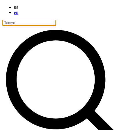
ua
en