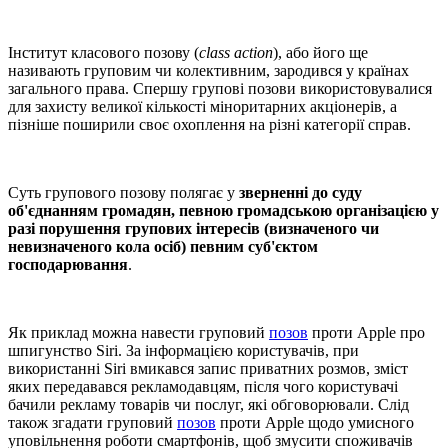
Інститут класового позову (
class action
), або його ще
називають груповим чи колективним, зародився у країнах
загального права. Спершу групові позови використовувалися
для захисту великої кількості міноритарних акціонерів, а
пізніше поширили своє охоплення на різні категорії справ.
Суть групового позову полягає у
зверненні до суду
об'єднанням громадян, певною громадською організацією у
разі порушення групових інтересів (визначеного чи
невизначеного кола осіб) певним суб'єктом
господарювання
.
Як приклад можна навести груповий
позов
проти Apple про
шпигунство Siri. За інформацією користувачів, при
використанні Sirі вмикався запис приватних розмов, зміст
яких передавався рекламодавцям, після чого користувачі
бачили рекламу товарів чи послуг, які обговорювали. Слід
також згадати груповий
позов
проти Apple щодо умисного
уповільнення роботи смартфонів, щоб змусити споживачів