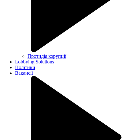
Протидія корупції
Lobbying Solutions
Політики
Вакансії