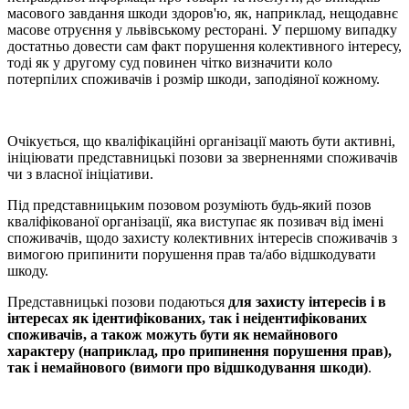
масового завдання шкоди здоров'ю, як, наприклад, нещодавнє
масове отруєння у львівському ресторані. У першому випадку
достатньо довести сам факт порушення колективного інтересу,
тоді як у другому суд повинен чітко визначити коло
потерпілих споживачів і розмір шкоди, заподіяної кожному.
Очікується, що кваліфікаційні організації мають бути активні,
ініціювати представницькі позови за зверненнями споживачів
чи з власної ініціативи.
Під представницьким позовом розуміють будь-який позов
кваліфікованої організації, яка виступає як позивач від імені
споживачів, щодо захисту колективних інтересів споживачів з
вимогою припинити порушення прав та/або відшкодувати
шкоду.
Представницькі позови подаються
для захисту інтересів і в
інтересах як ідентифікованих, так і неідентифікованих
споживачів, а також можуть бути як немайнового
характеру (наприклад, про припинення порушення прав),
так і немайнового (вимоги про відшкодування шкоди)
.