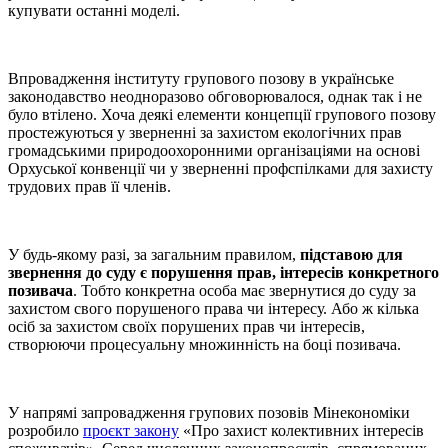
купувати останні моделі.
Впровадження інституту групового позову в українське
законодавство неодноразово обговорювалося, однак так і не
було втілено. Хоча деякі елементи концепції групового позову
простежуються у зверненні за захистом екологічних прав
громадськими природоохоронними організаціями на основі
Орхуської конвенції чи у зверненні профспілками для захисту
трудових прав її членів.
У будь-якому разі, за загальним правилом,
підставою для
звернення до суду є порушення прав, інтересів конкретного
позивача
. Тобто конкретна особа має звернутися до суду за
захистом свого порушеного права чи інтересу. Або ж кілька
осіб за захистом своїх порушених прав чи інтересів,
створюючи процесуальну множинність на боці позивача.
У напрямі запровадження групових позовів Мінекономіки
розробило
проєкт закону
«Про захист колективних інтересів