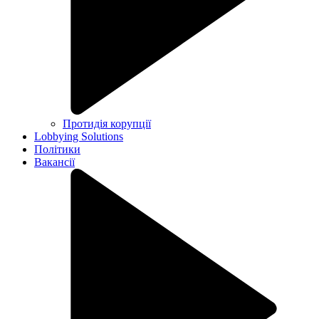
Протидія корупції
Lobbying Solutions
Політики
Вакансії