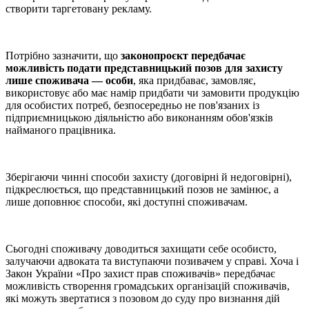
створити таргетовану рекламу.
Потрібно зазначити, що
законопроєкт передбачає
можливість подати представницький позов для захисту
лише споживача — особи
, яка придбаває, замовляє,
використовує або має намір придбати чи замовити продукцію
для особистих потреб, безпосередньо не пов'язаних із
підприємницькою діяльністю або виконанням обов'язків
найманого працівника.
Зберігаючи чинні способи захисту (договірні й недоговірні),
підкреслюється, що представницький позов не замінює, а
лише доповнює способи, які доступні споживачам.
Сьогодні споживачу доводиться захищати себе особисто,
залучаючи адвоката та виступаючи позивачем у справі. Хоча і
Закон України «Про захист прав споживачів» передбачає
можливість створення громадських організацій споживачів,
які можуть звертатися з позовом до суду про визнання дій