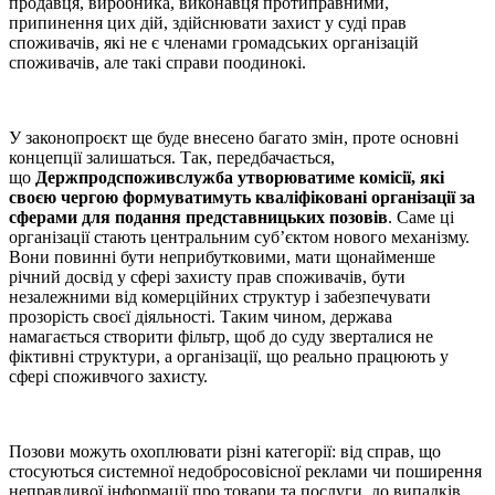
продавця, виробника, виконавця протиправними,
припинення цих дій, здійснювати захист у суді прав
споживачів, які не є членами громадських організацій
споживачів, але такі справи поодинокі.
У законопроєкт ще буде внесено багато змін, проте основні
концепції залишаться. Так, передбачається,
що
Держпродспоживслужба утворюватиме комісії, які
своєю чергою формуватимуть кваліфіковані організації за
сферами для подання представницьких позовів
. Саме ці
організації стають центральним суб’єктом нового механізму.
Вони повинні бути неприбутковими, мати щонайменше
річний досвід у сфері захисту прав споживачів, бути
незалежними від комерційних структур і забезпечувати
прозорість своєї діяльності. Таким чином, держава
намагається створити фільтр, щоб до суду зверталися не
фіктивні структури, а організації, що реально працюють у
сфері споживчого захисту.
Позови можуть охоплювати різні категорії: від справ, що
стосуються системної недобросовісної реклами чи поширення
неправдивої інформації про товари та послуги, до випадків