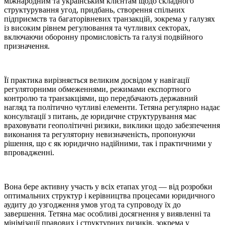
міжнародним та українським клієнтам щодо складного
структурування угод, придбань, створення спільних
підприємств та багаторівневих транзакцій, зокрема у галузях
із високим рівнем регулювання та чутливих секторах,
включаючи оборонну промисловість та галузі подвійного
призначення.
Її практика вирізняється великим досвідом у навігації
регуляторними обмеженнями, режимами експортного
контролю та транзакціями, що передбачають державний
нагляд та політично чутливі елементи. Тетяна регулярно надає
консультації з питань, де юридичне структурування має
враховувати геополітичні ризики, виклики щодо забезпечення
виконання та регуляторну невизначеність, пропонуючи
рішення, що є як юридично надійними, так і практичними у
впровадженні.
Вона бере активну участь у всіх етапах угод — від розробки
оптимальних структур і керівництва процесами юридичного
аудиту до узгодження умов угод та супроводу їх до
завершення. Тетяна має особливі досягнення у виявленні та
мінімізації правових і структурних ризиків, зокрема у