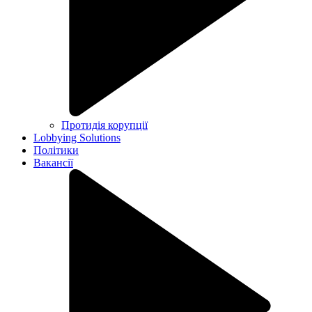
Протидія корупції
Lobbying Solutions
Політики
Вакансії