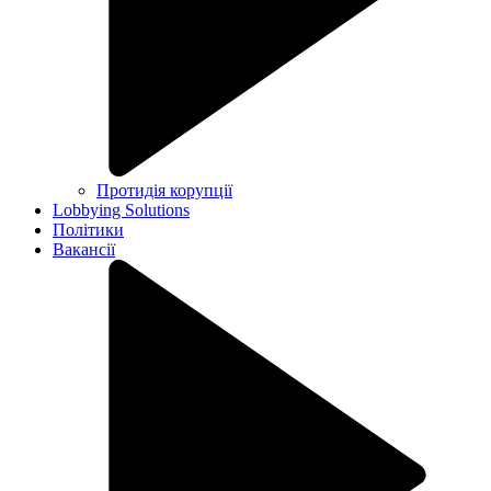
Протидія корупції
Lobbying Solutions
Політики
Вакансії