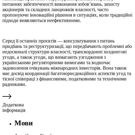
питаннях забезпеченості виконання зобов’язань, захисту
акціонерів та складних ланцюжків власності, часто
пропонуючи інноваційні рішення в ситуаціях, коли традиційні
підходи виявляються неефективними.
Серед її останніх проєктів — консультування з питань
придбань та реструктуризації, що передбачають проблемні або
недосконалі структури власності, транскордонні холдингові
угоди, а також угоди, що вимагають узгодження з
українськими регуляторними вимогами та водночас
задоволення очікувань міжнародних інвесторів. Вона також
має досвід координації багатоюрисдикційних аспектів угод та
тісної співпраці з фінансовими, податковими та технічними
радниками.
Додаткова
інформація
Мови