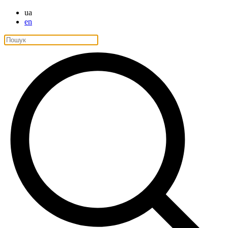
ua
en