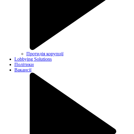
Протидія корупції
Lobbying Solutions
Політики
Вакансії