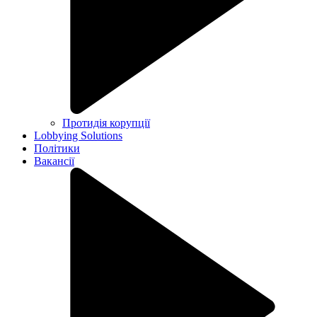
Протидія корупції
Lobbying Solutions
Політики
Вакансії