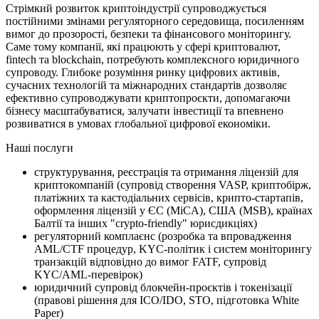
Стрімкий розвиток криптоіндустрії супроводжується
постійними змінами регуляторного середовища, посиленням
вимог до прозорості, безпеки та фінансового моніторингу.
Саме тому компанії, які працюють у сфері криптовалют,
fintech та blockchain, потребують комплексного юридичного
супроводу. Глибоке розуміння ринку цифрових активів,
сучасних технологій та міжнародних стандартів дозволяє
ефективно супроводжувати криптопроєкти, допомагаючи
бізнесу масштабуватися, залучати інвестиції та впевнено
розвиватися в умовах глобальної цифрової економіки.
Наші послуги
структурування, реєстрація та отримання ліцензій для
криптокомпаній (супровід створення VASP, криптобірж,
платіжних та кастодіальних сервісів, крипто-стартапів,
оформлення ліцензій у ЄС (MiCA), США (MSB), країнах
Балтії та інших "crypto-friendly" юрисдикціях)
регуляторний комплаєнс (розробка та впровадження
AML/CTF процедур, KYC-політик і систем моніторингу
транзакцій відповідно до вимог FATF, супровід
KYC/AML-перевірок)
юридичний супровід блокчейн-проєктів і токенізації
(правові рішення для ICO/IDO, STO, підготовка White
Paper)