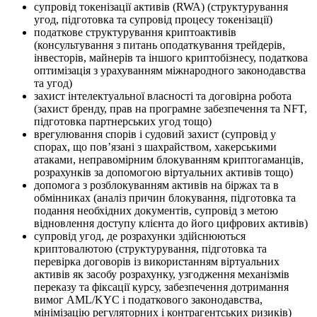
супровід токенізації активів (RWA) (структурування
угод, підготовка та супровід процесу токенізації)
податкове структурування криптоактивів
(консультування з питань оподаткування трейдерів,
інвесторів, майнерів та іншого криптобізнесу, податкова
оптимізація з урахуванням міжнародного законодавства
та угод)
захист інтелектуальної власності та договірна робота
(захист бренду, прав на програмне забезпечення та NFT,
підготовка партнерських угод тощо)
врегулювання спорів і судовий захист (супровід у
спорах, що пов’язані з шахрайством, хакерськими
атаками, неправомірним блокуванням криптогаманців,
розрахунків за допомогою віртуальних активів тощо)
допомога з розблокуванням активів на біржах та в
обмінниках (аналіз причин блокування, підготовка та
подання необхідних документів, супровід з метою
відновлення доступу клієнта до його цифрових активів)
супровід угод, де розрахунки здійснюються
криптовалютою (структурування, підготовка та
перевірка договорів із використанням віртуальних
активів як засобу розрахунку, узгодження механізмів
переказу та фіксації курсу, забезпечення дотримання
вимог AML/KYC і податкового законодавства,
мінімізацію регуляторних і контрагентських ризиків)