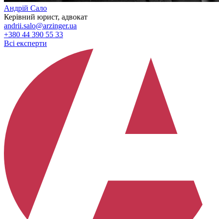
Андрій Сало
Керівний юрист, адвокат
andrii.salo@arzinger.ua
+380 44 390 55 33
Всі експерти