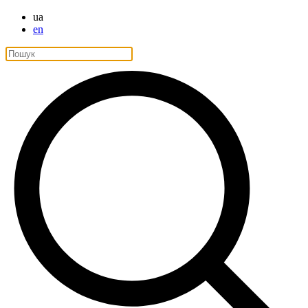
ua
en