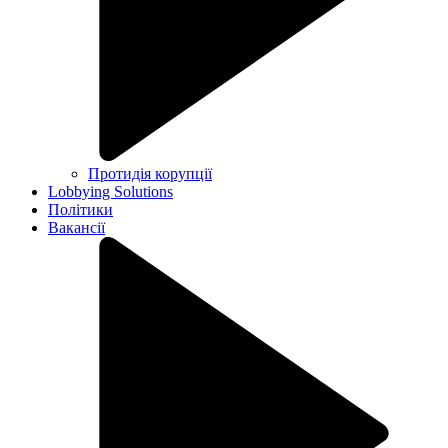
Протидія корупції
Lobbying Solutions
Політики
Вакансії