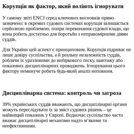
Корупція як фактор, який воліють ігнорувати
У самому звіті ENCJ серед ключових висновків прямо
зазначено: в окремих судових системах корупція залишається
серйозною проблемою, попри переконання судової влади, що
вона робить достатньо для боротьби з неправомірними діями
суддів.
Для України цей аспект є принциповим. Корупція підриває не
лише довіру суспільства, а й реальну незалежність суддів,
роблячи їх уразливими до вибіркового тиску, шантажу або
показових дисциплінарних проваджень. Ігнорування цього
фактору неминуче робить будь-який аналіз неповним.
Дисциплінарна система: контроль чи загроза
39% українських суддів вважають, що дисциплінарні органи
можуть переслідувати їх за зміст судових рішень – це
найвищий показник у Європі. Водночас суспільство часто
вважає дисциплінарні механізми надто м’якими та
неефективними.