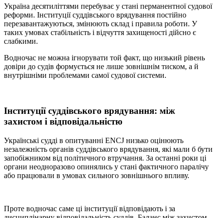
Україна десятиліттями перебуває у стані перманентної судової
реформи. Інституції суддівського врядування постійно
перезавантажуються, змінюють склад і правила роботи. У
таких умовах стабільність і відчуття захищеності дійсно є
слабкими.
Водночас не можна ігнорувати той факт, що низький рівень
довіри до судів формується не лише зовнішнім тиском, а й
внутрішніми проблемами самої судової системи.
Інституції суддівського врядування: між
захистом і відповідальністю
Українські судді в опитуванні ENCJ низько оцінюють
незалежність органів суддівського врядування, які мали б бути
запобіжником від політичного втручання. За останні роки ці
органи неодноразово опинялись у стані фактичного паралічу
або працювали в умовах сильного зовнішнього впливу.
Проте водночас саме ці інституції відповідають і за
дисциплінарну відповідальність суддів. Баланс між захистом