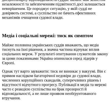
незалежності та забезпеченням підзвітності досі залишається
невирішеним. Це породжує ситуацію, у якій судді не
довіряють системі, а суспільство не бачить ефективних
механізмів очищення судової влади.
Медіа і соціальні мережі: тиск як симптом
Майже половина українських суддів вважають, що медіа
тиснуть на їхні рішення, а значна частина відчуває вплив
соціальних мереж. У результаті опитування служителів закону
за цими показниками Україна опинилася серед лідерів у
Європі.
Однак тут варто зауважити: тиск не виникає у вакуумі. Він є
прямим наслідком багаторічної недовіри до судової влади,
численних корупційних скандалів, суперечливих рішень і
відсутності відчутного прогресу. Публікації в медіа та мережі
часто є реакцією суспільства на брак прозорості й
відповідальності, а не лише проявом необґрунтованого
втручання.