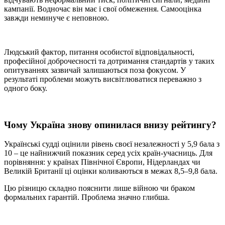
кампанії. Водночас він має і свої обмеження. Самооцінка
завжди неминуче є неповною.
Людський фактор, питання особистої відповідальності,
професійної доброчесності та дотримання стандартів у таких
опитуваннях зазвичай залишаються поза фокусом. У
результаті проблеми можуть висвітлюватися переважно з
одного боку.
Чому Україна знову опинилася внизу рейтингу?
Українські судді оцінили рівень своєї незалежності у 5,9 бала з
10 – це найнижчий показник серед усіх країн-учасниць. Для
порівняння: у країнах Північної Європи, Нідерландах чи
Великій Британії ці оцінки коливаються в межах 8,5–9,8 бала.
Цю різницю складно пояснити лише війною чи браком
формальних гарантій. Проблема значно глибша.