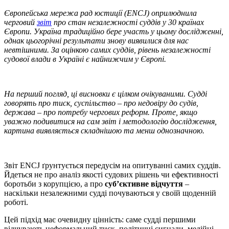
Європейська мережа рад юстиції (ENCJ) оприлюднила
черговий
звіт
про стан незалежності суддів у 30 країнах
Європи. Україна традиційно бере участь у цьому дослідженні,
однак цьогорічні результати знову виявилися для нас
невтішними. За оцінкою самих суддів, рівень незалежності
судової влади в Україні є найнижчим у Європі.
На перший погляд, ці висновки є цілком очікуваними. Судді
говорять про тиск, суспільство – про недовіру до судів,
держава – про потребу чергових реформ. Проте, якщо
уважно подивитися на сам звіт і методологію дослідження,
картина виявляється складнішою та менш однозначною.
Звіт ENCJ ґрунтується передусім на опитуванні самих суддів.
Йдеться не про аналіз якості судових рішень чи ефективності
боротьби з корупцією, а про
суб’єктивне відчуття
–
наскільки незалежними судді почуваються у своїй щоденній
роботі.
Цей підхід має очевидну цінність: саме судді першими
відчувають неформальний тиск, політичні сигнали, медійні