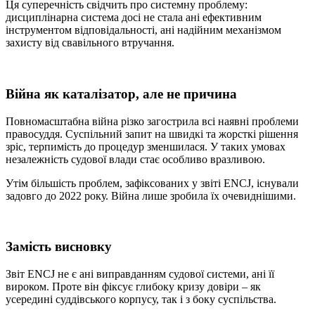
Ця суперечність свідчить про системну проблему:
дисциплінарна система досі не стала ані ефективним
інструментом відповідальності, ані надійним механізмом
захисту від свавільного втручання.
Війна як каталізатор, але не причина
Повномасштабна війна різко загострила всі наявні проблеми
правосуддя. Суспільний запит на швидкі та жорсткі рішення
зріс, терпимість до процедур зменшилася. У таких умовах
незалежність судової влади стає особливо вразливою.
Утім більшість проблем, зафіксованих у звіті ENCJ, існували
задовго до 2022 року. Війна лише зробила їх очевиднішими.
Замість висновку
Звіт ENCJ не є ані виправданням судової системи, ані її
вироком. Проте він фіксує глибоку кризу довіри – як
усередині суддівського корпусу, так і з боку суспільства.