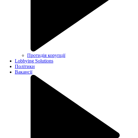
Протидія корупції
Lobbying Solutions
Політики
Вакансії