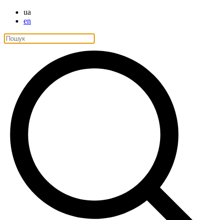
ua
en