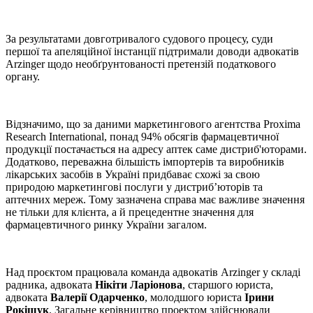
За результатами довготривалого судового процесу, суди
першої та апеляційної інстанції підтримали доводи адвокатів
Arzinger щодо необґрунтованості претензій податкового
органу.
Відзначимо, що за даними маркетингового агентства Proxima
Research International, понад 94% обсягів фармацевтичної
продукції постачається на адресу аптек саме дистриб'юторами.
Додатково, переважна більшість імпортерів та виробників
лікарських засобів в Україні придбаває схожі за свою
природою маркетингові послуги у дистриб’юторів та
аптечних мереж. Тому зазначена справа має важливе значення
не тільки для клієнта, а й прецедентне значення для
фармацевтичного ринку України загалом.
Над проєктом працювала команда адвокатів Arzinger у складі
радника, адвоката
Нікіти Ларіонова
, старшого юриста,
адвоката
Валерії Одарченко
, молодшого юриста
Ірини
Рокіщук
. Загальне керівництво проектом здійснювали