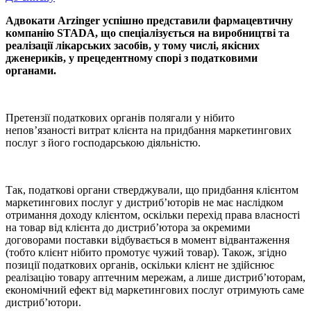
Адвокати Arzinger успішно представили фармацевтичну
компанію STADA, що спеціалізується на виробництві та
реалізації лікарських засобів, у тому числі, якісних
дженериків, у прецедентному спорі з податковими
органами.
Претензії податкових органів полягали у нібито
непов’язаності витрат клієнта на придбання маркетингових
послуг з його господарською діяльністю.
Так, податкові органи стверджували, що придбання клієнтом
маркетингових послуг у дистриб’юторів не має наслідком
отримання доходу клієнтом, оскільки перехід права власності
на товар від клієнта до дистриб’ютора за окремими
договорами поставки відбувається в момент відвантаження
(тобто клієнт нібито промотує чужий товар). Також, згідно
позиції податкових органів, оскільки клієнт не здійснює
реалізацію товару аптечним мережам, а лише дистриб’юторам,
економічний ефект від маркетингових послуг отримують саме
дистриб’ютори.