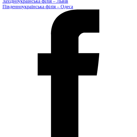
Західноукраїнська філія – Львів
Південноукраїнська філія – Одеса