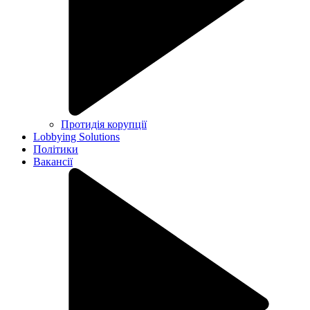
Протидія корупції
Lobbying Solutions
Політики
Вакансії