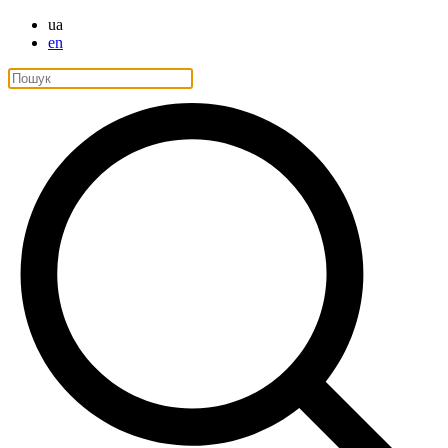
ua
en