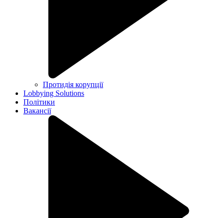
Протидія корупції
Lobbying Solutions
Політики
Вакансії